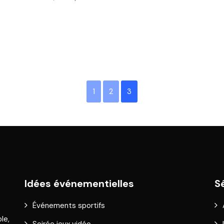
1
2
3
Idées événementielles
S
Événements sportifs
le,