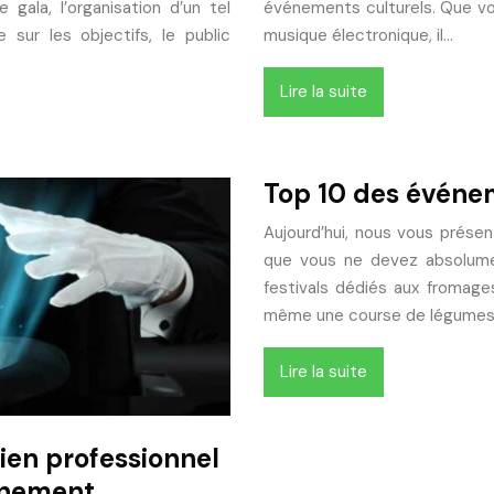
 gala, l’organisation d’un tel
événements culturels. Que vou
 sur les objectifs, le public
musique électronique, il…
Lire la suite
Top 10 des événem
Aujourd’hui, nous vous présen
que vous ne devez absolumen
festivals dédiés aux fromag
même une course de légume
Lire la suite
en professionnel
vénement