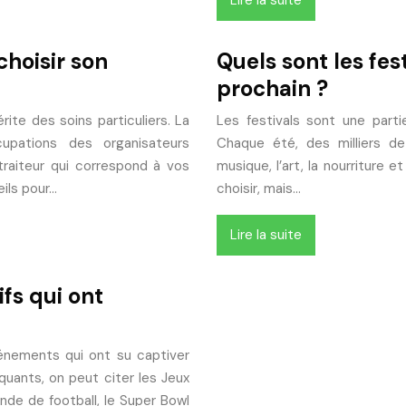
Lire la suite
hoisir son
Quels sont les fes
prochain ?
ite des soins particuliers. La
Les festivals sont une parti
cupations des organisateurs
Chaque été, des milliers d
traiteur qui correspond à vos
musique, l’art, la nourriture e
ils pour…
choisir, mais…
Lire la suite
fs qui ont
vénements qui ont su captiver
quants, on peut citer les Jeux
nde de football, le Super Bowl